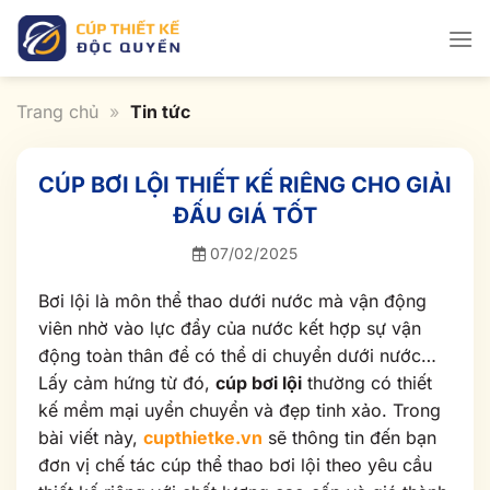
Bỏ
qua
nội
dung
Trang chủ
»
Tin tức
CÚP BƠI LỘI THIẾT KẾ RIÊNG CHO GIẢI
ĐẤU GIÁ TỐT
07/02/2025
Bơi lội là môn thể thao dưới nước mà vận động
viên nhờ vào lực đẩy của nước kết hợp sự vận
động toàn thân để có thể di chuyển dưới nước…
Lấy cảm hứng từ đó,
cúp bơi lội
thường có thiết
kế mềm mại uyển chuyển và đẹp tinh xảo. Trong
bài viết này,
cupthietke.vn
sẽ thông tin đến bạn
đơn vị chế tác cúp thể thao bơi lội theo yêu cầu