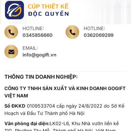
HOTLINE:
HOTLINE:
0345856660
0362069299
EMAIL:
info@gogift.vn
THÔNG TIN DOANH NGHIỆP:
CÔNG TY TNHH SẢN XUẤT VÀ KINH DOANH GOGIFT
VIỆT NAM
Số ĐKKD
0109533704 cấp ngày 24/8/2022 do Sở Kế
Hoạch và Đầu Tư Thành phố Hà Nội
Văn phòng đại diện:
LK02-L6, Khu Nhà vườn liền kề
TIG, Phường Tây Mỗ, Thành phố Hà Nội, Việt Nam