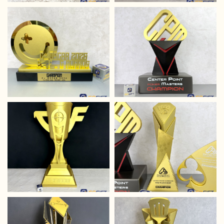
hiến phát triển doanh...
CÚP THIẾT KẾ
CÚP THIẾT KẾ
XEM THÊM
AEON MALL ROLE
ARAKAN FUTSAL
PLAY CONTEST
CUP
Cúp thiết kế độc đáo
Với chất liệu kim loại được
2024
dành riêng cho cuộc thi
phủ một lớp mạ bạc bóng
nhập vai - hoá trang Role
loáng kết hợp với đế kim
Play Contest 2024 của
loại đen bóng sang trọng
Aeon Mall
đã tạo nên một sản phẩm
vô...
XEM THÊM
CÚP THIẾT KẾ C+
CÚP THIẾT KẾ
XEM THÊM
OSCAR 2026
CENTER POKER
MASTER 2026
Cúp thiết kế C+ Oscar
Chiếc cúp vinh danh đặc
2026
biệt nhất dành tặng người
chơi top 1 sự kiện poker
XEM THÊM
của Center Poker 2026
XEM THÊM
CÚP THIẾT KẾ CFS
CÚP THIẾT KẾ CPM
CHAMPIONSHIP
MINI MAIN EVENT