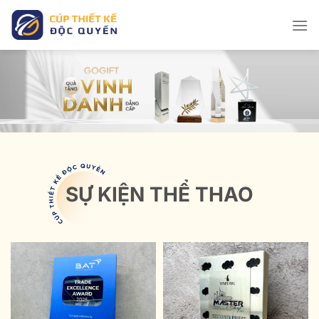
Bỏ
qua
nội
dung
SỰ KIỆN THỂ THAO