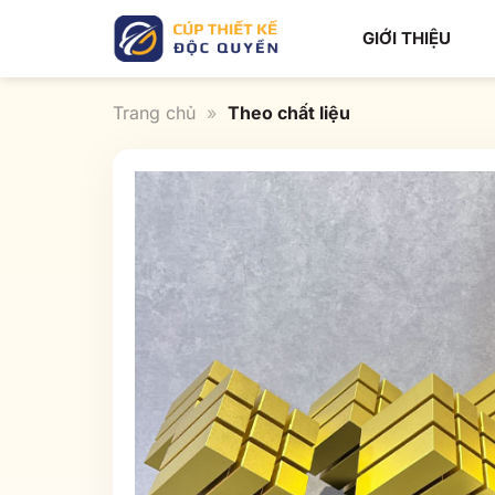
Bỏ
GIỚI THIỆU
qua
nội
dung
Trang chủ
»
Theo chất liệu