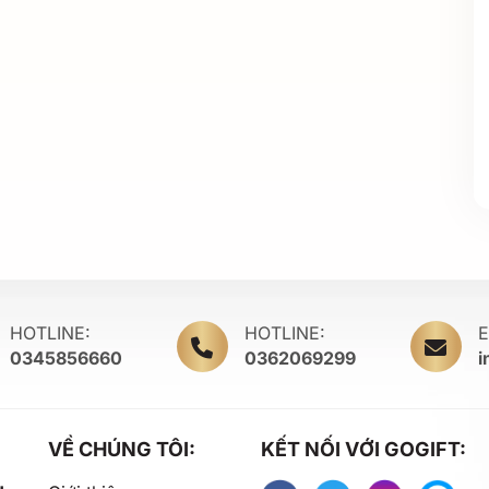
HOTLINE:
HOTLINE:
E
0345856660
0362069299
i
VỀ CHÚNG TÔI:
KẾT NỐI VỚI GOGIFT: