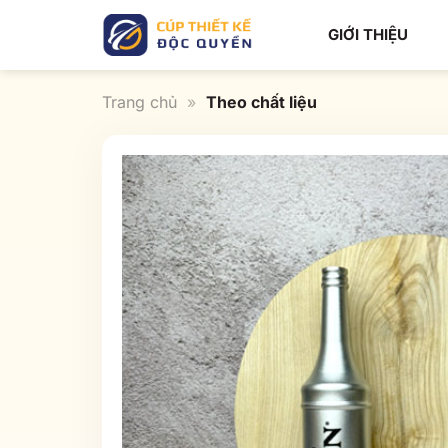
Bỏ
GIỚI THIỆU
qua
nội
dung
Trang chủ
»
Theo chất liệu