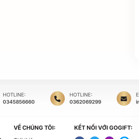
HOTLINE:
HOTLINE:
E
0345856660
0362069299
i
VỀ CHÚNG TÔI:
KẾT NỐI VỚI GOGIFT: