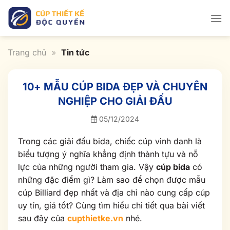
Bỏ
qua
nội
dung
Trang chủ
»
Tin tức
10+ MẪU CÚP BIDA ĐẸP VÀ CHUYÊN
NGHIỆP CHO GIẢI ĐẤU
05/12/2024
Trong các giải đấu bida, chiếc cúp vinh danh là
biểu tượng ý nghĩa khẳng định thành tựu và nỗ
lực của những người tham gia. Vậy
cúp bida
có
những đặc điểm gì? Làm sao để chọn được mẫu
cúp Billiard đẹp nhất và địa chỉ nào cung cấp cúp
uy tín, giá tốt? Cùng tìm hiểu chi tiết qua bài viết
sau đây của
cupthietke.vn
nhé.