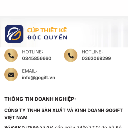
HOTLINE:
HOTLINE:
0345856660
0362069299
EMAIL:
info@gogift.vn
THÔNG TIN DOANH NGHIỆP:
CÔNG TY TNHH SẢN XUẤT VÀ KINH DOANH GOGIFT
VIỆT NAM
Số ĐKKD
0109533704 cấp ngày 24/8/2022 do Sở Kế