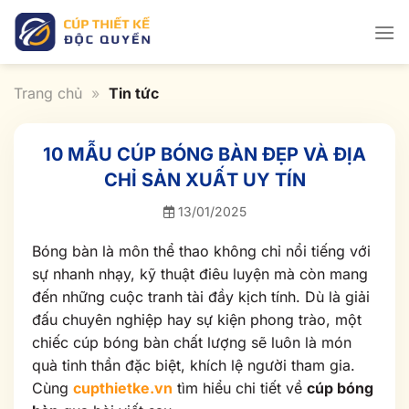
Bỏ
qua
nội
dung
Trang chủ
»
Tin tức
10 MẪU CÚP BÓNG BÀN ĐẸP VÀ ĐỊA
CHỈ SẢN XUẤT UY TÍN
13/01/2025
Bóng bàn là môn thể thao không chỉ nổi tiếng với
sự nhanh nhạy, kỹ thuật điêu luyện mà còn mang
đến những cuộc tranh tài đầy kịch tính. Dù là giải
đấu chuyên nghiệp hay sự kiện phong trào, một
chiếc cúp bóng bàn chất lượng sẽ luôn là món
quà tinh thần đặc biệt, khích lệ người tham gia.
Cùng
cupthietke.vn
tìm hiểu chi tiết về
cúp bóng